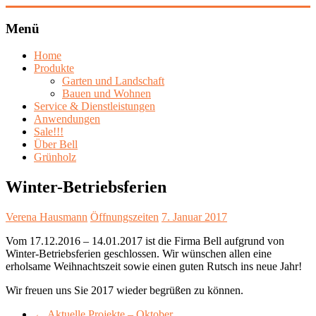
Zum
Inhalt
Menü
springen
Bell
Naturstein
Home
Produkte
Garten und Landschaft
Schönes
Bauen und Wohnen
aus
Service & Dienstleistungen
Naturstein
Anwendungen
Sale!!!
Über Bell
Grünholz
Winter-Betriebsferien
Verena Hausmann
Öffnungszeiten
7. Januar 2017
Vom 17.12.2016 – 14.01.2017 ist die Firma Bell aufgrund von
Winter-Betriebsferien geschlossen. Wir wünschen allen eine
erholsame Weihnachtszeit sowie einen guten Rutsch ins neue Jahr!
Wir freuen uns Sie 2017 wieder begrüßen zu können.
←
Aktuelle Projekte – Oktober